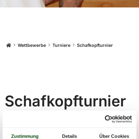
Startseite
Wettbewerbe
Turniere
Schafkopfturnier
Schafkopfturnier
des BSSB
An diesem großen Schafkopfturnier dürfen nur
Zustimmung
Details
Über Cookies