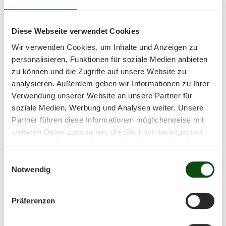
Mitglieder von Vereinen, die dem Bayerischen
Sportschützenbund angehören, teilnehmen.
Diese Webseite verwendet Cookies
Termin:
Samstag, 22. November 2025
Wir verwenden Cookies, um Inhalte und Anzeigen zu
personalisieren, Funktionen für soziale Medien anbieten
Beginn:
14.30 Uhr (Einlass und Registrierung ab
zu können und die Zugriffe auf unsere Website zu
analysieren. Außerdem geben wir Informationen zu Ihrer
14.00 Uhr)
Verwendung unserer Website an unsere Partner für
Ort:
Restaurant Olympia-Schießanlage
soziale Medien, Werbung und Analysen weiter. Unsere
Partner führen diese Informationen möglicherweise mit
Hochbrück, Ingolstädter Landstraße 110, 85748
weiteren Daten zusammen, die Sie ihnen bereitgestellt
Garching
haben oder die sie im Rahmen Ihrer Nutzung der Dienste
gesammelt haben.
Einwilligungsauswahl
Preise:
Es gibt wieder gute Sach- und
Notwendig
Geldpreise (1. Preis 300,– Euro in bar). Preise
erhalten je nach Teilnehmerzahl die 40
Präferenzen
Punktbesten. Der „Punktzweitschlechteste“
bekommt einen besonderen Preis.