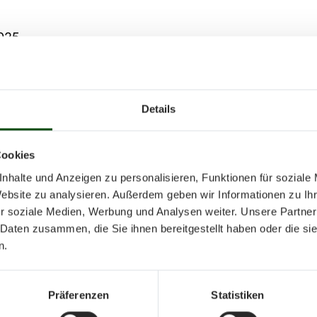
025
nd Ausscheidungen 2025
Details
Cookies
nhalte und Anzeigen zu personalisieren, Funktionen für soziale
e / Ranglisten und Aussc
Website zu analysieren. Außerdem geben wir Informationen zu I
r soziale Medien, Werbung und Analysen weiter. Unsere Partner
 Daten zusammen, die Sie ihnen bereitgestellt haben oder die s
024
n.
nd Ausscheidungen 2024
Präferenzen
Statistiken