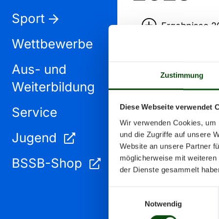
Sport
Ergebnisse 2
Wettbewerbe
Ranglisten u
Aus- und
Zustimmung
Weiterbildung
Diese Webseite verwendet 
Service
Wir verwenden Cookies, um I
Ergebniss
und die Zugriffe auf unsere 
Jugend
Website an unsere Partner fü
möglicherweise mit weiteren
Ergebnisse 2
BSSB-Shop
der Dienste gesammelt habe
Ranglisten u
Einwilligungsauswahl
Notwendig