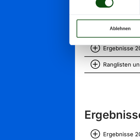
Ergebniss
Ablehnen
Ergebnisse 2
Ranglisten u
Ergebniss
Ergebnisse 2