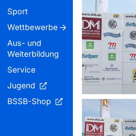
Sport
Wettbewerbe
Aus- und
Weiterbildung
Service
Jugend
BSSB-Shop