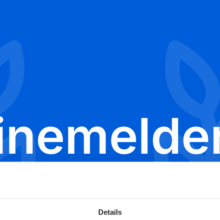
inemelde
tbewerb
Details