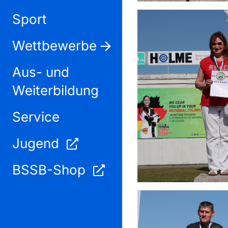
Sport
Wettbewerbe
Aus- und
Weiterbildung
Service
Jugend
BSSB-Shop