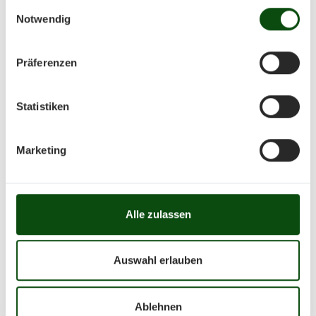
Einwilligungsauswahl
Notwendig
Name
*
Vorname
*
Präferenzen
Statistiken
E-Mail Adresse
*
Telefonnummer
Marketing
Alle zulassen
Ihr Anliegen
*
Auswahl erlauben
Nächster Schritt
Ablehnen