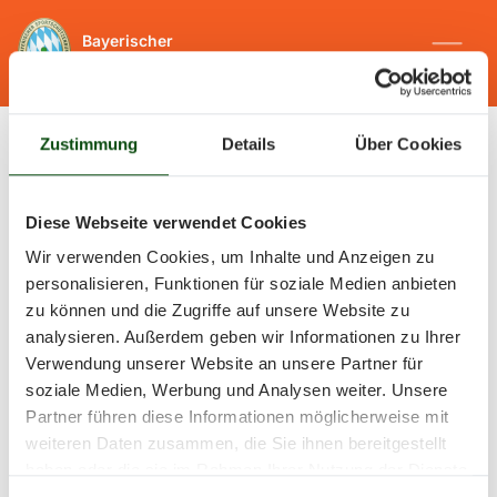
Bayerischer
Sportschützenbund e.V.
Zustimmung
Details
Über Cookies
Startseite
Service
Auf einen Blick
Kontakt
Diese Webseite verwendet Cookies
Kontakt
Wir verwenden Cookies, um Inhalte und Anzeigen zu
personalisieren, Funktionen für soziale Medien anbieten
zu können und die Zugriffe auf unsere Website zu
Sie haben Fragen? Kontaktieren
analysieren. Außerdem geben wir Informationen zu Ihrer
Verwendung unserer Website an unsere Partner für
Sie uns gerne über das
soziale Medien, Werbung und Analysen weiter. Unsere
Partner führen diese Informationen möglicherweise mit
untenstehende Formular.
weiteren Daten zusammen, die Sie ihnen bereitgestellt
haben oder die sie im Rahmen Ihrer Nutzung der Dienste
gesammelt haben.