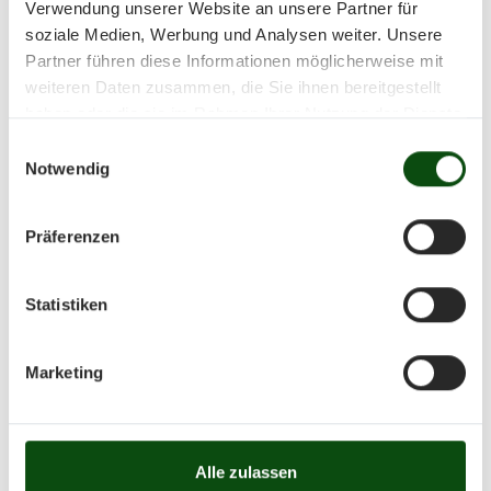
Verwendung unserer Website an unsere Partner für
Toleranz
soziale Medien, Werbung und Analysen weiter. Unsere
Partner führen diese Informationen möglicherweise mit
weiteren Daten zusammen, die Sie ihnen bereitgestellt
Das Bayerische Bündnis für
haben oder die sie im Rahmen Ihrer Nutzung der Dienste
Toleranz tritt für Toleranz sowie
gesammelt haben.
Einwilligungsauswahl
Notwendig
den Schutz von Demokratie und
Menschenwürde ein und fördert
Präferenzen
diese Werte. Der Bayerische
Statistiken
Sportschützenbund ist seit April
2012 Mitglied im Bayerischen
Marketing
Bündnis für Toleranz.
Alle zulassen