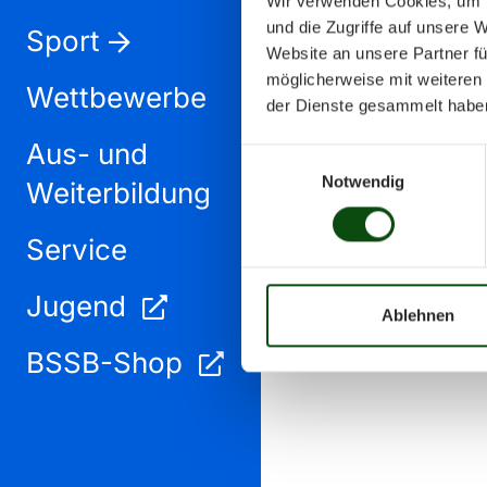
Wir verwenden Cookies, um I
und die Zugriffe auf unsere 
Sport
Website an unsere Partner fü
möglicherweise mit weiteren
Wettbewerbe
der Dienste gesammelt habe
Aus- und
Einwilligungsauswahl
Notwendig
Weiterbildung
Service
Jugend
Ablehnen
BSSB-Shop