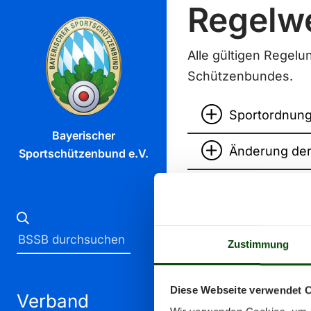
Regelw
Alle gültigen Regel
Schützenbundes.
Sportordnun
Bayerischer
Änderung der
Sportschützenbund e.V.
Mitteilungen
Mitteilungen
Zustimmung
Kampfrichter
Diese Webseite verwendet 
Verband