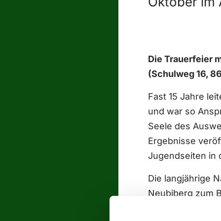
Oktober im 
Die Trauerfeier 
(Schulweg 16, 86
Fast 15 Jahre le
und war so Anspr
Seele des Auswer
Ergebnisse veröf
Jugendseiten in 
Die langjährige 
Neubiberg zum Ba
Mutter des Masko