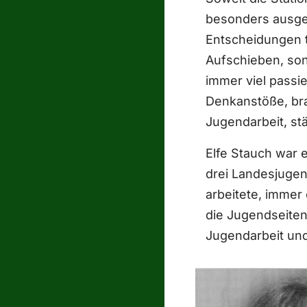
besonders ausgez
Entscheidungen t
Aufschieben, so
immer viel passie
Denkanstöße, bra
Jugendarbeit, stä
Elfe Stauch war 
drei Landesjugen
arbeitete, immer 
die Jugendseiten
Jugendarbeit und