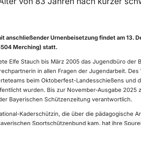
Alter von 83 Jahren nach kurzer schw
mit anschließender Urnenbeisetzung findet am 13. 
504 Merching) statt.
itete Elfe Stauch bis März 2005 das Jugendbüro de
echpartnerin in allen Fragen der Jugendarbeit. Des 
teteams beim Oktoberfest-Landesschießens und die 
fentlicht wurden. Bis zur November-Ausgabe 2025 z
der Bayerischen Schützenzeitung verantwortlich.
National-Kaderschützin, die über die pädagogische A
yerischen Sportschützenbund kam, hat ihre Spuren 
ttchens Guschu, und zahlreicher im Breitensportb