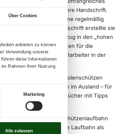
nd. Daneben baute sie ein umfangreiches
leiter-Ausbildung trägt ihre Handschrift.
Über Cookies
end – konzipierte sie als eine regelmäßig
jährlich erscheinende Zeitschrift erstellte sie
 dem damit verbundenen Umzug in den „hohen
 Medien anbieten zu können
eichen Gastartikeln und Ideen für die
hrer Verwendung unserer
und Arbeitshilfen, die Mitarbeiter in der
 führen diese Informationen
ie im Rahmen Ihrer Nutzung
k für alle engagierten Pistolenschützen
ahlreichen Trainern – auch im Ausland – für
Marketing
tauch zudem zwei weitere Bücher mit Tipps
Ursprünglich begann ihre Schützenlaufbahn
is 1984 dauerte ihre aktive Laufbahn als
Alle zulassen