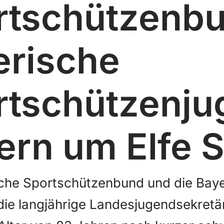
rtschützenbu
erische
rtschützenju
ern um Elfe 
che Sportschützenbund und die Bay
die langjährige Landesjugendsekretär