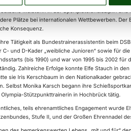
, wovon sie sieben Jahre in der Nationalmannschaft m
Deutsche Meisterin in der Sportpistolendisziplin u
dere Plätze bei internationalen Wettbewerben. Der E
ische Konsequenz.
hre Tätigkeit als Bundestrainerassistentin beim DSB
r C- und D-Kader „weibliche Junioren“ sowie für d
andsstarts (bis 1990) und war von 1995 bis 2002 fü
tändig. Zahlreiche Erfolge konnte Elfe Stauch in den
tte sie Iris Kerschbaum in den Nationalkader gebrac
. Selbst Monika Karsch begann ihre Schießsportkarr
 Olympia-Stützpunkttrainerin in Hochbrück tätig.
entliches, teils ehrenamtliches Engagement wurde E
zenbundes, Stufe II, und der Großen Ehrennadel d
onen des bemerkenswerten Lebens „mit und für“ den