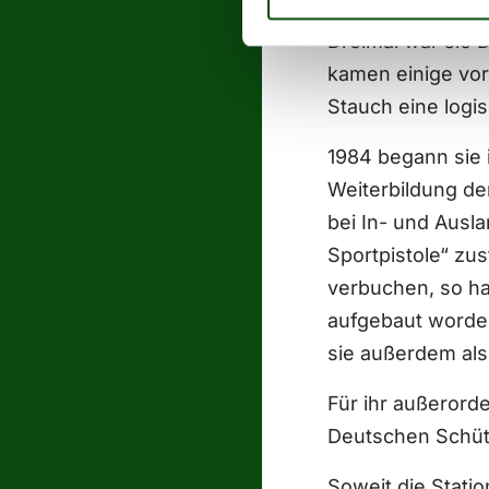
Pistolenschützin
Dreimal war sie 
kamen einige vor
Stauch eine log
1984 begann sie i
Weiterbildung de
bei In- und Ausl
Sportpistole“ zus
verbuchen, so ha
aufgebaut worden
sie außerdem als
Für ihr außerord
Deutschen Schüt
Soweit die Stati