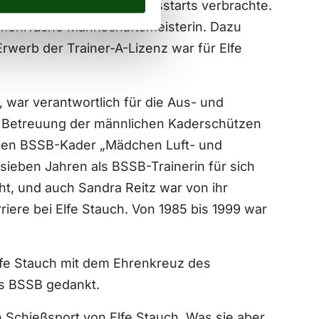
it vielen In- und Auslandsstarts verbrachte.
nd mehrfache Mannschaftsmeisterin. Dazu
rwerb der Trainer-A-Lizenz war für Elfe
, war verantwortlich für die Aus- und
ie Betreuung der männlichen Kaderschützen
r den BSSB-Kader „Mädchen Luft- und
 sieben Jahren als BSSB-Trainerin für sich
ht, und auch Sandra Reitz war von ihr
iere bei Elfe Stauch. Von 1985 bis 1999 war
lfe Stauch mit dem Ehrenkreuz des
es BSSB gedankt.
 Schießsport von Elfe Stauch. Was sie aber