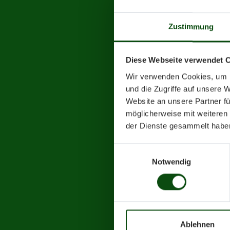
wie der „Guschu-
überfachliches L
Zustimmung
Die „BSSJ-lntern"
erscheinende Arbe
Diese Webseite verwendet 
vom Inhalt bis z
Wir verwenden Cookies, um I
Norden“ der Repub
und die Zugriffe auf unsere 
Jugendarbeit im 
Website an unsere Partner fü
Jugendarbeit auf
möglicherweise mit weiteren
der Dienste gesammelt habe
Ihr Buch „Sportl
nicht nur in den
Einwilligungsauswahl
Notwendig
ihren Unterricht
und Anleitungen 
Aber auch im Sch
als Gewehrschütz
Ablehnen