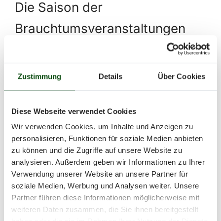
Die Saison der
Brauchtumsveranstaltungen
hat begonnen. Dies nehmen wir
zum Anlass, noch einmal auf
Zustimmung
Details
Über Cookies
die geltenden Regelungen
bezüglich des "Tragens von
Diese Webseite verwendet Cookies
Wir verwenden Cookies, um Inhalte und Anzeigen zu
Messern bei
personalisieren, Funktionen für soziale Medien anbieten
zu können und die Zugriffe auf unsere Website zu
Brauchtumsveranstaltungen"
analysieren. Außerdem geben wir Informationen zu Ihrer
hinzuweisen.
Verwendung unserer Website an unsere Partner für
soziale Medien, Werbung und Analysen weiter. Unsere
Partner führen diese Informationen möglicherweise mit
Nach § 42a des Waffengesetzes ist das
weiteren Daten zusammen, die Sie ihnen bereitgestellt
Führen von feststehenden Messern mit