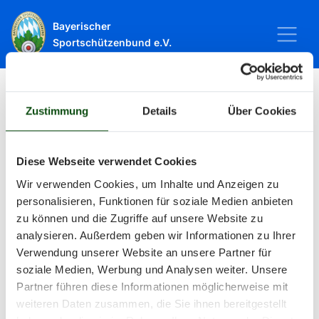
Bayerischer
Sportschützenbund e.V.
Zustimmung
Details
Über Cookies
Startseite
Sport
Schießsport
Veranstaltungen
Veranstaltungen
Diese Webseite verwendet Cookies
Wir verwenden Cookies, um Inhalte und Anzeigen zu
personalisieren, Funktionen für soziale Medien anbieten
Alle Veranstaltungen und Termine
zu können und die Zugriffe auf unsere Website zu
analysieren. Außerdem geben wir Informationen zu Ihrer
rund um Sport und Wettkämpfe
Verwendung unserer Website an unsere Partner für
soziale Medien, Werbung und Analysen weiter. Unsere
im BSSB.
Partner führen diese Informationen möglicherweise mit
weiteren Daten zusammen, die Sie ihnen bereitgestellt