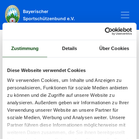
Bayerischer
Sportschützenbund e.V.
Zustimmung
Details
Über Cookies
Startseite
Sport
Schießsport
Veranstaltungen
Veranstaltungen
Diese Webseite verwendet Cookies
Wir verwenden Cookies, um Inhalte und Anzeigen zu
personalisieren, Funktionen für soziale Medien anbieten
Alle Veranstaltungen und Termine
zu können und die Zugriffe auf unsere Website zu
analysieren. Außerdem geben wir Informationen zu Ihrer
rund um Sport und Wettkämpfe
Verwendung unserer Website an unsere Partner für
soziale Medien, Werbung und Analysen weiter. Unsere
im BSSB.
Partner führen diese Informationen möglicherweise mit
weiteren Daten zusammen, die Sie ihnen bereitgestellt