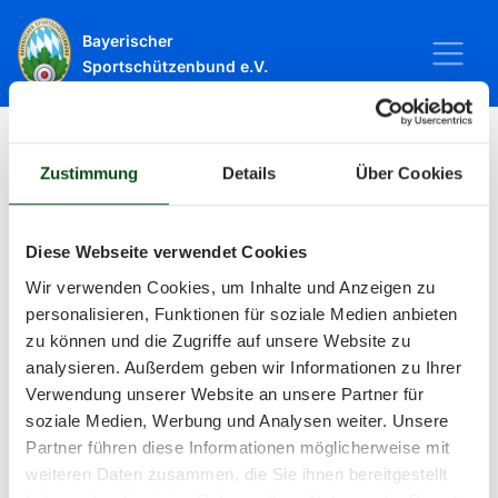
Bayerischer
Sportschützenbund e.V.
Zustimmung
Details
Über Cookies
Startseite
Sport
Schießsport
Veranstaltungen
Veranstaltungen
Diese Webseite verwendet Cookies
Wir verwenden Cookies, um Inhalte und Anzeigen zu
personalisieren, Funktionen für soziale Medien anbieten
Alle Veranstaltungen und Termine
zu können und die Zugriffe auf unsere Website zu
analysieren. Außerdem geben wir Informationen zu Ihrer
rund um Sport und Wettkämpfe
Verwendung unserer Website an unsere Partner für
soziale Medien, Werbung und Analysen weiter. Unsere
im BSSB.
Partner führen diese Informationen möglicherweise mit
weiteren Daten zusammen, die Sie ihnen bereitgestellt