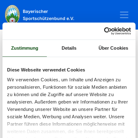
Bayerischer
Sportschützenbund e.V.
Zustimmung
Details
Über Cookies
Startseite
Sport
Schießsport
Veranstaltungen
Veranstaltungen
Diese Webseite verwendet Cookies
Wir verwenden Cookies, um Inhalte und Anzeigen zu
personalisieren, Funktionen für soziale Medien anbieten
Alle Veranstaltungen und Termine
zu können und die Zugriffe auf unsere Website zu
analysieren. Außerdem geben wir Informationen zu Ihrer
rund um Sport und Wettkämpfe
Verwendung unserer Website an unsere Partner für
soziale Medien, Werbung und Analysen weiter. Unsere
im BSSB.
Partner führen diese Informationen möglicherweise mit
weiteren Daten zusammen, die Sie ihnen bereitgestellt