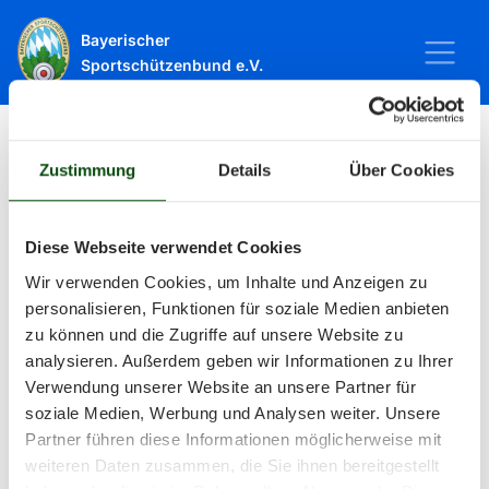
Bayerischer
Sportschützenbund e.V.
Zustimmung
Details
Über Cookies
Startseite
Sport
Schießsport
Veranstaltungen
Veranstaltungen
Diese Webseite verwendet Cookies
Wir verwenden Cookies, um Inhalte und Anzeigen zu
personalisieren, Funktionen für soziale Medien anbieten
Alle Veranstaltungen und Termine
zu können und die Zugriffe auf unsere Website zu
analysieren. Außerdem geben wir Informationen zu Ihrer
rund um Sport und Wettkämpfe
Verwendung unserer Website an unsere Partner für
soziale Medien, Werbung und Analysen weiter. Unsere
im BSSB.
Partner führen diese Informationen möglicherweise mit
weiteren Daten zusammen, die Sie ihnen bereitgestellt