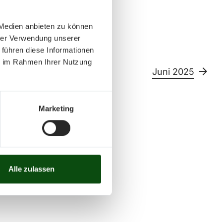
 Medien anbieten zu können
hrer Verwendung unserer
 führen diese Informationen
ie im Rahmen Ihrer Nutzung
Juni 2025
Marketing
Sa
So
11
12
13
14
15
26
27
28
29
30
Alle zulassen