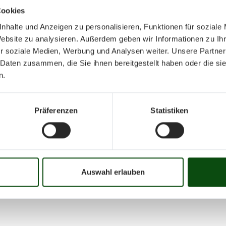
Cookies
nhalte und Anzeigen zu personalisieren, Funktionen für soziale
Website zu analysieren. Außerdem geben wir Informationen zu I
r soziale Medien, Werbung und Analysen weiter. Unsere Partner
 Daten zusammen, die Sie ihnen bereitgestellt haben oder die s
Mai 2025
n.
Präferenzen
Statistiken
Mo
Di
Mi
Do
Fr
01
02
03
04
05
06
07
08
09
10
16
17
18
19
20
21
22
23
24
25
Auswahl erlauben
31