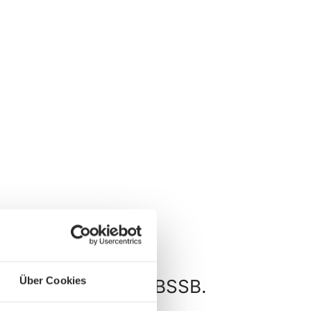
Über Cookies
und Wettkämpfe im BSSB.