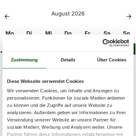
August 2026
Mo
Di
Mi
Do
Fr
Sa
So
01
02
03
04
05
06
07
08
09
10
Zustimmung
Details
Über Cookies
11
12
13
14
15
16
17
18
19
20
21
22
23
24
25
26
27
28
29
30
Diese Webseite verwendet Cookies
Wir verwenden Cookies, um Inhalte und Anzeigen zu
31
personalisieren, Funktionen für soziale Medien anbieten
zu können und die Zugriffe auf unsere Website zu
analysieren. Außerdem geben wir Informationen zu Ihrer
zur Jahresansicht
Verwendung unserer Website an unsere Partner für
soziale Medien, Werbung und Analysen weiter. Unsere
Partner führen diese Informationen möglicherweise mit