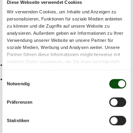
Diese Webseite verwendet Cookies
Wir verwenden Cookies, um Inhalte und Anzeigen zu
Oktober 2026
personalisieren, Funktionen für soziale Medien anbieten
zu können und die Zugriffe auf unsere Website zu
Mo
Di
Mi
Do
Fr
Sa
So
analysieren. Außerdem geben wir Informationen zu Ihrer
Verwendung unserer Website an unsere Partner für
01
02
03
04
05
06
07
08
09
10
soziale Medien, Werbung und Analysen weiter. Unsere
Partner führen diese Informationen möglicherweise mit
11
12
13
14
15
16
17
18
19
20
weiteren Daten zusammen, die Sie ihnen bereitgestellt
haben oder die sie im Rahmen Ihrer Nutzung der Dienste
21
22
23
24
25
26
27
28
29
30
gesammelt haben.
Einwilligungsauswahl
Notwendig
31
Präferenzen
zur Jahresansicht
Statistiken