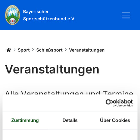
Bayerischer
Sportschützenbund e.V.
Startseite
Sport
Schießsport
Veranstaltungen
Veranstaltungen
Alle Veranstaltungen und Termine
rund um Sport und Wettkämpfe
im BSSB.
Zustimmung
Details
Über Cookies