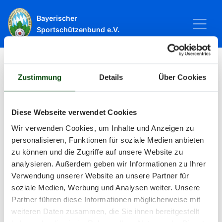
Bayerischer
Sportschützenbund e.V.
Zustimmung
Details
Über Cookies
Startseite
Sport
Schießsport
Veranstaltungen
Veranstaltungen
Diese Webseite verwendet Cookies
Wir verwenden Cookies, um Inhalte und Anzeigen zu
personalisieren, Funktionen für soziale Medien anbieten
Alle Veranstaltungen und Termine
zu können und die Zugriffe auf unsere Website zu
analysieren. Außerdem geben wir Informationen zu Ihrer
rund um Sport und Wettkämpfe
Verwendung unserer Website an unsere Partner für
soziale Medien, Werbung und Analysen weiter. Unsere
im BSSB.
Partner führen diese Informationen möglicherweise mit
weiteren Daten zusammen, die Sie ihnen bereitgestellt