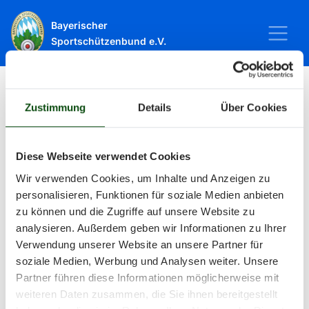
Bayerischer
Sportschützenbund e.V.
Zustimmung
Details
Über Cookies
Startseite
Sport
Schießsport
Veranstaltungen
Veranstaltungen
Diese Webseite verwendet Cookies
Wir verwenden Cookies, um Inhalte und Anzeigen zu
personalisieren, Funktionen für soziale Medien anbieten
Alle Veranstaltungen und Termine
zu können und die Zugriffe auf unsere Website zu
analysieren. Außerdem geben wir Informationen zu Ihrer
rund um Sport und Wettkämpfe
Verwendung unserer Website an unsere Partner für
soziale Medien, Werbung und Analysen weiter. Unsere
im BSSB.
Partner führen diese Informationen möglicherweise mit
weiteren Daten zusammen, die Sie ihnen bereitgestellt