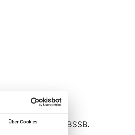
Über Cookies
und Wettkämpfe im BSSB.