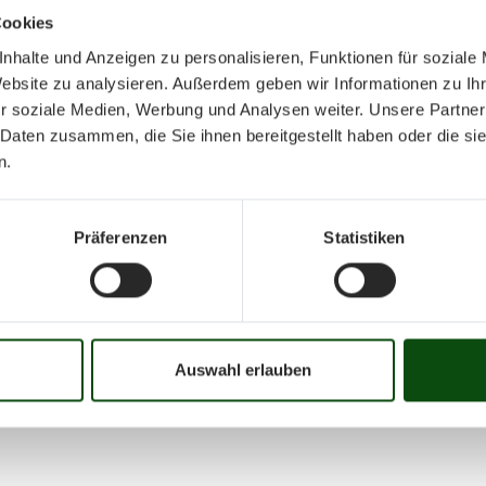
Cookies
nhalte und Anzeigen zu personalisieren, Funktionen für soziale
Website zu analysieren. Außerdem geben wir Informationen zu I
r soziale Medien, Werbung und Analysen weiter. Unsere Partner
 Daten zusammen, die Sie ihnen bereitgestellt haben oder die s
März 2024
n.
Präferenzen
Statistiken
Mo
Di
Mi
Do
Fr
01
02
03
04
05
06
07
08
09
10
16
17
18
19
20
21
22
23
24
25
Auswahl erlauben
31