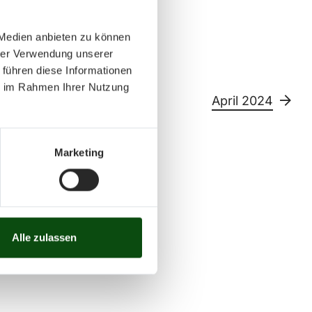
 Medien anbieten zu können
hrer Verwendung unserer
 führen diese Informationen
ie im Rahmen Ihrer Nutzung
April 2024
Marketing
Sa
So
11
12
13
14
15
26
27
28
29
30
Alle zulassen