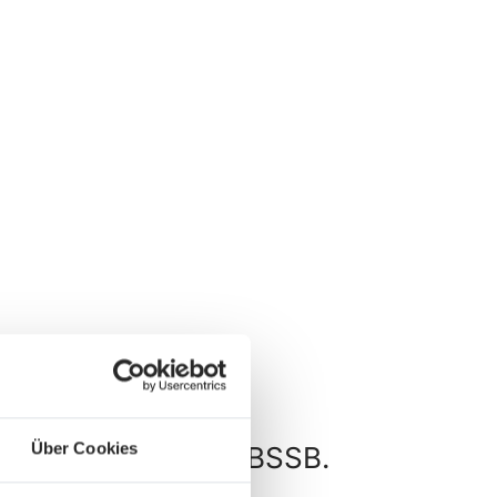
Über Cookies
und Wettkämpfe im BSSB.