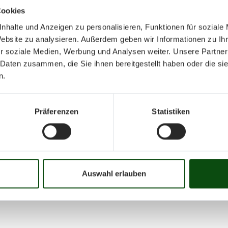
Cookies
nhalte und Anzeigen zu personalisieren, Funktionen für soziale
Website zu analysieren. Außerdem geben wir Informationen zu I
r soziale Medien, Werbung und Analysen weiter. Unsere Partner
 Daten zusammen, die Sie ihnen bereitgestellt haben oder die s
März 2024
n.
Präferenzen
Statistiken
Mo
Di
Mi
Do
Fr
01
02
03
04
05
06
07
08
09
10
16
17
18
19
20
21
22
23
24
25
Auswahl erlauben
31