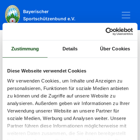
Bayerischer
Sportschützenbund e.V.
Zustimmung
Details
Über Cookies
Startseite
Sport
Schießsport
Veranstaltungen
Veranstaltungen
Diese Webseite verwendet Cookies
Wir verwenden Cookies, um Inhalte und Anzeigen zu
personalisieren, Funktionen für soziale Medien anbieten
Alle Veranstaltungen und Termine
zu können und die Zugriffe auf unsere Website zu
analysieren. Außerdem geben wir Informationen zu Ihrer
rund um Sport und Wettkämpfe
Verwendung unserer Website an unsere Partner für
soziale Medien, Werbung und Analysen weiter. Unsere
im BSSB.
Partner führen diese Informationen möglicherweise mit
weiteren Daten zusammen, die Sie ihnen bereitgestellt