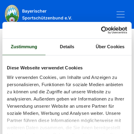
Bayerischer
Sportschützenbund e.V.
Zustimmung
Details
Über Cookies
Startseite
Sport
Schießsport
Veranstaltungen
Veranstaltungen
Diese Webseite verwendet Cookies
Wir verwenden Cookies, um Inhalte und Anzeigen zu
personalisieren, Funktionen für soziale Medien anbieten
Alle Veranstaltungen und Termine
zu können und die Zugriffe auf unsere Website zu
analysieren. Außerdem geben wir Informationen zu Ihrer
rund um Sport und Wettkämpfe
Verwendung unserer Website an unsere Partner für
soziale Medien, Werbung und Analysen weiter. Unsere
im BSSB.
Partner führen diese Informationen möglicherweise mit
weiteren Daten zusammen, die Sie ihnen bereitgestellt