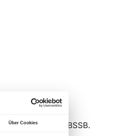
Über Cookies
und Wettkämpfe im BSSB.