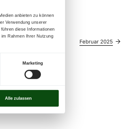
 Medien anbieten zu können
hrer Verwendung unserer
 führen diese Informationen
ie im Rahmen Ihrer Nutzung
5
Februar 2025
Marketing
Sa
So
11
12
13
14
15
26
27
28
29
30
Alle zulassen