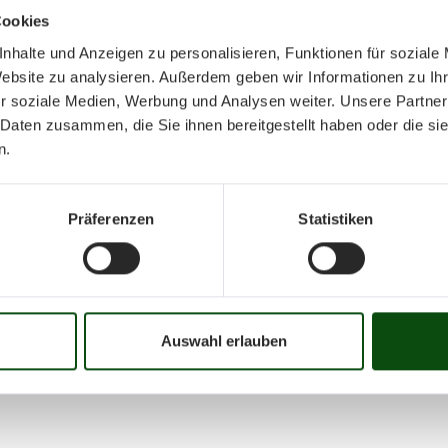
Cookies
nhalte und Anzeigen zu personalisieren, Funktionen für soziale
Website zu analysieren. Außerdem geben wir Informationen zu I
r soziale Medien, Werbung und Analysen weiter. Unsere Partner
 Daten zusammen, die Sie ihnen bereitgestellt haben oder die s
Januar 202
n.
Präferenzen
Statistiken
Mo
Di
Mi
Do
Fr
01
02
03
04
05
06
07
08
09
10
16
17
18
19
20
21
22
23
24
25
Auswahl erlauben
31