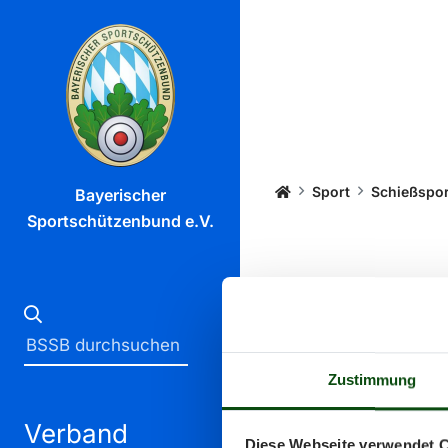
Startseite
Sport
Schießspor
Bayerischer
Sportschützenbund e.V.
Vera
Zustimmung
Alle Veransta
Verband
Diese Webseite verwendet 