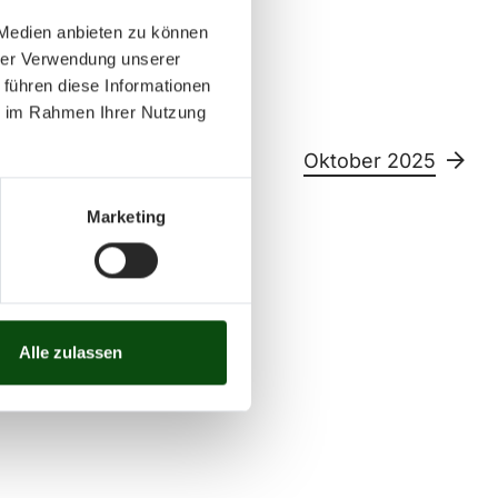
 Medien anbieten zu können
hrer Verwendung unserer
 führen diese Informationen
ie im Rahmen Ihrer Nutzung
25
Oktober 2025
Marketing
Sa
So
11
12
13
14
15
26
27
28
29
30
Alle zulassen