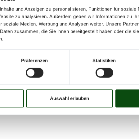
nhalte und Anzeigen zu personalisieren, Funktionen für soziale
Website zu analysieren. Außerdem geben wir Informationen zu I
r soziale Medien, Werbung und Analysen weiter. Unsere Partner
 Daten zusammen, die Sie ihnen bereitgestellt haben oder die s
n.
September 20
Präferenzen
Statistiken
Mo
Di
Mi
Do
Fr
01
02
03
04
05
06
07
08
09
10
16
17
18
19
20
21
22
23
24
25
Auswahl erlauben