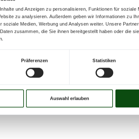
nhalte und Anzeigen zu personalisieren, Funktionen für soziale
Website zu analysieren. Außerdem geben wir Informationen zu I
r soziale Medien, Werbung und Analysen weiter. Unsere Partner
 Daten zusammen, die Sie ihnen bereitgestellt haben oder die s
n.
September 20
Präferenzen
Statistiken
Mo
Di
Mi
Do
Fr
01
02
03
04
05
06
07
08
09
10
16
17
18
19
20
21
22
23
24
25
Auswahl erlauben