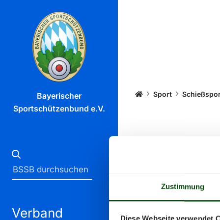
Startseite
Sport
Schießspor
Bayerischer
Sportschützenbund e.V.
Vera
Zustimmung
Alle Veransta
Verband
Diese Webseite verwendet 