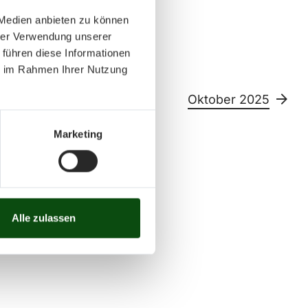
 Medien anbieten zu können
hrer Verwendung unserer
 führen diese Informationen
ie im Rahmen Ihrer Nutzung
25
Oktober 2025
Marketing
Sa
So
11
12
13
14
15
26
27
28
29
30
Alle zulassen