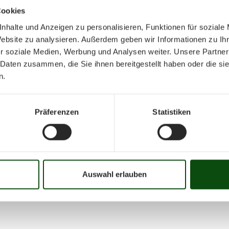
Cookies
nhalte und Anzeigen zu personalisieren, Funktionen für soziale
Website zu analysieren. Außerdem geben wir Informationen zu I
r soziale Medien, Werbung und Analysen weiter. Unsere Partner
 Daten zusammen, die Sie ihnen bereitgestellt haben oder die s
Dezember 20
n.
Präferenzen
Statistiken
Mo
Di
Mi
Do
Fr
01
02
03
04
05
06
07
08
09
10
16
17
18
19
20
21
22
23
24
25
Auswahl erlauben
31