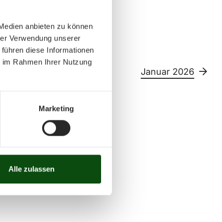
 Medien anbieten zu können
hrer Verwendung unserer
 führen diese Informationen
ie im Rahmen Ihrer Nutzung
25
Januar 2026
Marketing
Sa
So
11
12
13
14
15
26
27
28
29
30
Alle zulassen