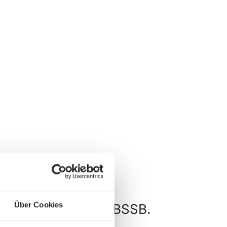
Über Cookies
und Wettkämpfe im BSSB.