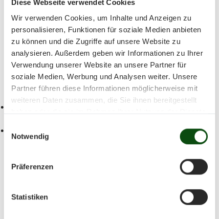
Diese Webseite verwendet Cookies
Wir verwenden Cookies, um Inhalte und Anzeigen zu
Juni 2026
personalisieren, Funktionen für soziale Medien anbieten
zu können und die Zugriffe auf unsere Website zu
Mo
Di
Mi
Do
Fr
Sa
So
analysieren. Außerdem geben wir Informationen zu Ihrer
Verwendung unserer Website an unsere Partner für
01
02
03
04
05
06
07
08
09
10
soziale Medien, Werbung und Analysen weiter. Unsere
Partner führen diese Informationen möglicherweise mit
11
12
13
14
15
16
17
18
19
20
weiteren Daten zusammen, die Sie ihnen bereitgestellt
haben oder die sie im Rahmen Ihrer Nutzung der Dienste
21
22
23
24
25
26
27
28
29
30
gesammelt haben.
Einwilligungsauswahl
Notwendig
zur Jahresansicht
Präferenzen
Statistiken