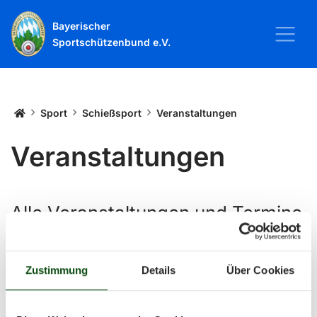
Bayerischer
Sportschützenbund e.V.
Startseite
Sport
Schießsport
Veranstaltungen
Veranstaltungen
Alle Veranstaltungen und Termine
rund um Sport und Wettkämpfe
im BSSB.
Zustimmung
Details
Über Cookies