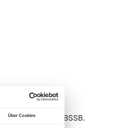
Über Cookies
und Wettkämpfe im BSSB.