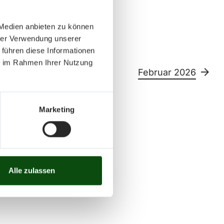
 Medien anbieten zu können
hrer Verwendung unserer
 führen diese Informationen
ie im Rahmen Ihrer Nutzung
6
Februar 2026
Marketing
Sa
So
11
12
13
14
15
26
27
28
29
30
Alle zulassen