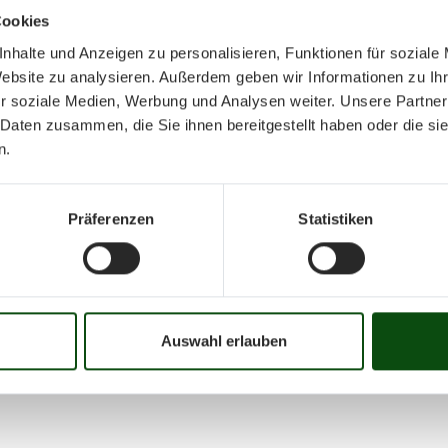
Cookies
nhalte und Anzeigen zu personalisieren, Funktionen für soziale
Website zu analysieren. Außerdem geben wir Informationen zu I
r soziale Medien, Werbung und Analysen weiter. Unsere Partner
 Daten zusammen, die Sie ihnen bereitgestellt haben oder die s
Januar 202
n.
Präferenzen
Statistiken
Mo
Di
Mi
Do
Fr
01
02
03
04
05
06
07
08
09
10
16
17
18
19
20
21
22
23
24
25
Auswahl erlauben
31