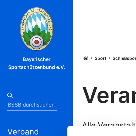
Startseite
Sport
Schießspor
Bayerischer
Sportschützenbund e.V.
Vera
Alle Veransta
Verband