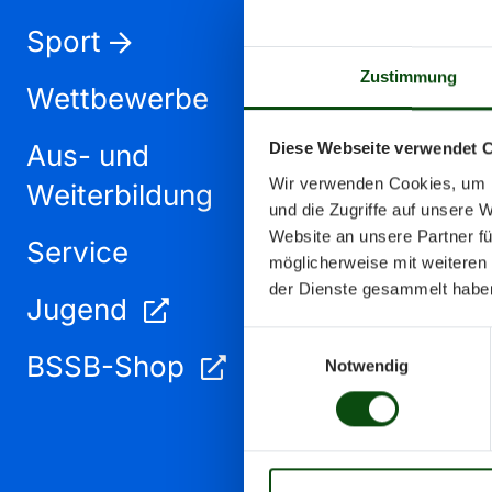
Sport
Zustimmung
Wettbewerbe
Aus- und
Diese Webseite verwendet 
Oktober 2026
Wir verwenden Cookies, um I
Weiterbildung
und die Zugriffe auf unsere 
Website an unsere Partner fü
Service
möglicherweise mit weiteren
der Dienste gesammelt habe
Jugend
Einwilligungsauswahl
BSSB-Shop
Notwendig
zur Jahresansicht