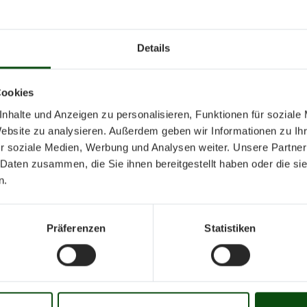
Details
November 20
Cookies
nhalte und Anzeigen zu personalisieren, Funktionen für soziale
Website zu analysieren. Außerdem geben wir Informationen zu I
r soziale Medien, Werbung und Analysen weiter. Unsere Partner
Mo
Di
Mi
Do
Fr
 Daten zusammen, die Sie ihnen bereitgestellt haben oder die s
n.
01
02
03
04
05
06
07
08
09
10
16
17
18
19
20
21
22
23
24
25
Präferenzen
Statistiken