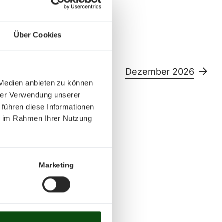
Über Cookies
26
Dezember 2026
 Medien anbieten zu können
hrer Verwendung unserer
 führen diese Informationen
Sa
So
ie im Rahmen Ihrer Nutzung
11
12
13
14
15
26
27
28
29
30
Marketing