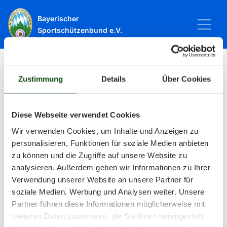
Bayerischer
Sportschützenbund e.V.
Zustimmung
Details
Über Cookies
Startseite
Sport
Schießsport
Veranstaltungen
Veranstaltungen
Diese Webseite verwendet Cookies
Wir verwenden Cookies, um Inhalte und Anzeigen zu
personalisieren, Funktionen für soziale Medien anbieten
Alle Veranstaltungen und Termine
zu können und die Zugriffe auf unsere Website zu
analysieren. Außerdem geben wir Informationen zu Ihrer
rund um Sport und Wettkämpfe
Verwendung unserer Website an unsere Partner für
soziale Medien, Werbung und Analysen weiter. Unsere
im BSSB.
Partner führen diese Informationen möglicherweise mit
weiteren Daten zusammen, die Sie ihnen bereitgestellt