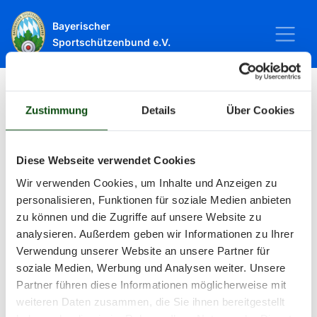
Bayerischer
Sportschützenbund e.V.
Zustimmung
Details
Über Cookies
Startseite
Sport
Schießsport
Veranstaltungen
Veranstaltungen
Diese Webseite verwendet Cookies
Wir verwenden Cookies, um Inhalte und Anzeigen zu
personalisieren, Funktionen für soziale Medien anbieten
Alle Veranstaltungen und Termine
zu können und die Zugriffe auf unsere Website zu
analysieren. Außerdem geben wir Informationen zu Ihrer
rund um Sport und Wettkämpfe
Verwendung unserer Website an unsere Partner für
soziale Medien, Werbung und Analysen weiter. Unsere
im BSSB.
Partner führen diese Informationen möglicherweise mit
weiteren Daten zusammen, die Sie ihnen bereitgestellt