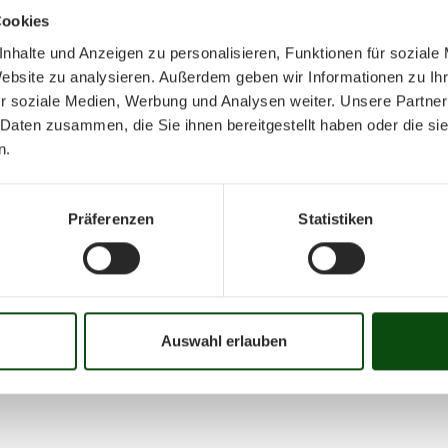
Cookies
nhalte und Anzeigen zu personalisieren, Funktionen für soziale
Website zu analysieren. Außerdem geben wir Informationen zu I
r soziale Medien, Werbung und Analysen weiter. Unsere Partner
 Daten zusammen, die Sie ihnen bereitgestellt haben oder die s
Oktober 202
n.
Präferenzen
Statistiken
Mo
Di
Mi
Do
Fr
01
02
03
04
05
06
07
08
09
10
16
17
18
19
20
21
22
23
24
25
Auswahl erlauben
31