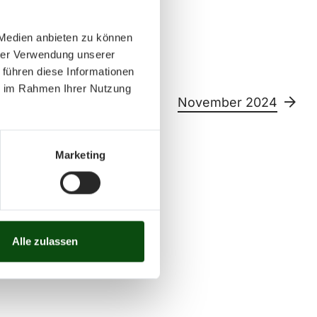
 Medien anbieten zu können
hrer Verwendung unserer
 führen diese Informationen
ie im Rahmen Ihrer Nutzung
4
November 2024
Marketing
Sa
So
11
12
13
14
15
26
27
28
29
30
Alle zulassen