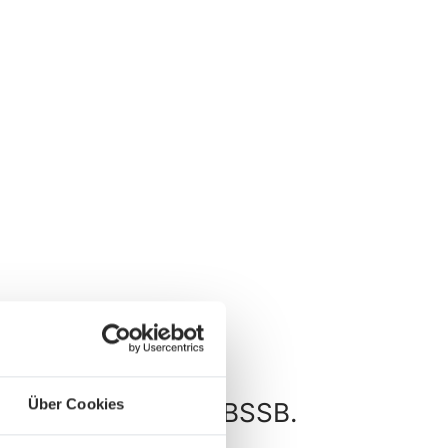
Über Cookies
und Wettkämpfe im BSSB.