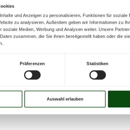
Cookies
nhalte und Anzeigen zu personalisieren, Funktionen für soziale
Website zu analysieren. Außerdem geben wir Informationen zu I
r soziale Medien, Werbung und Analysen weiter. Unsere Partner
 Daten zusammen, die Sie ihnen bereitgestellt haben oder die s
Oktober 202
n.
Präferenzen
Statistiken
Mo
Di
Mi
Do
Fr
01
02
03
04
05
06
07
08
09
10
16
17
18
19
20
21
22
23
24
25
Auswahl erlauben
31