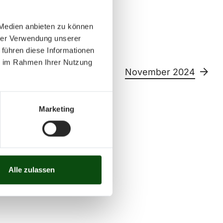
 Medien anbieten zu können
hrer Verwendung unserer
 führen diese Informationen
ie im Rahmen Ihrer Nutzung
4
November 2024
Marketing
Sa
So
11
12
13
14
15
26
27
28
29
30
Alle zulassen