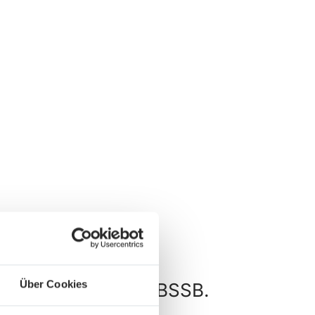
Über Cookies
und Wettkämpfe im BSSB.