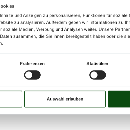
Cookies
nhalte und Anzeigen zu personalisieren, Funktionen für soziale
Website zu analysieren. Außerdem geben wir Informationen zu I
r soziale Medien, Werbung und Analysen weiter. Unsere Partner
 Daten zusammen, die Sie ihnen bereitgestellt haben oder die s
Oktober 202
n.
Präferenzen
Statistiken
Mo
Di
Mi
Do
Fr
01
02
03
04
05
06
07
08
09
10
16
17
18
19
20
21
22
23
24
25
Auswahl erlauben
31