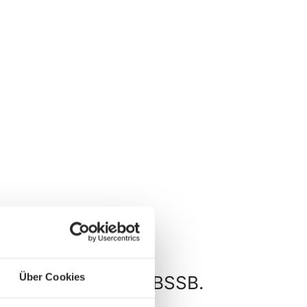
Über Cookies
und Wettkämpfe im BSSB.