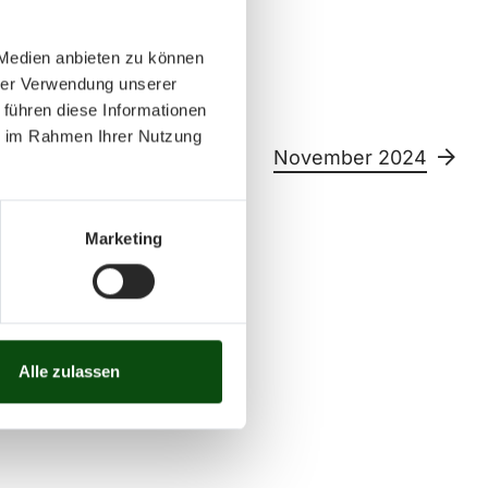
 Medien anbieten zu können
hrer Verwendung unserer
 führen diese Informationen
ie im Rahmen Ihrer Nutzung
4
November 2024
Marketing
Sa
So
11
12
13
14
15
26
27
28
29
30
Alle zulassen